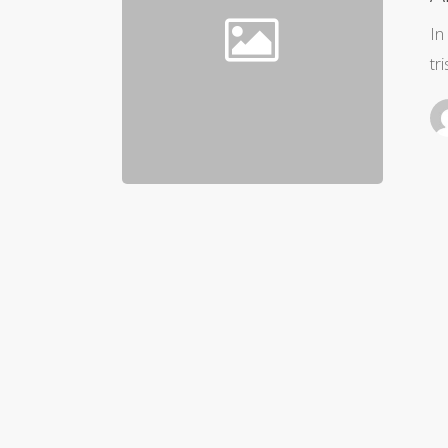
In
tr