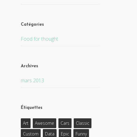
Catégories
Food for thought
Archives
mars 2013
Étiquettes
Art
Awesome
Cars
Classic
Custom
Data
Epic
Funny