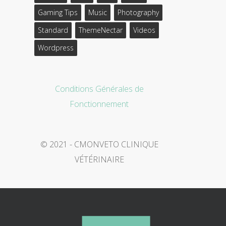
Gaming Tips
Music
Photography
Standard
ThemeNectar
Videos
Wordpress
Conditions Générales de
Fonctionnement
© 2021 - CMONVETO CLINIQUE
VÉTÉRINAIRE