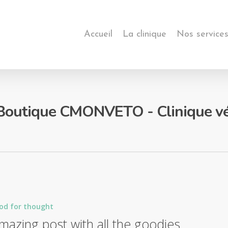
Accueil
La clinique
Nos service
Boutique CMONVETO - Clinique vét
od for thought
mazing post with all the goodies