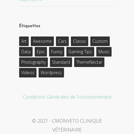
Étiquettes
Art
Awesome
Cars
Classic
Custom
Data
Epic
Funny
Gaming Tips
Music
Photography
Standard
ThemeNectar
Videos
Wordpress
Conditions Générales de Fonctionnement
© 2021 - CMONVETO CLINIQUE
VÉTÉRINAIRE